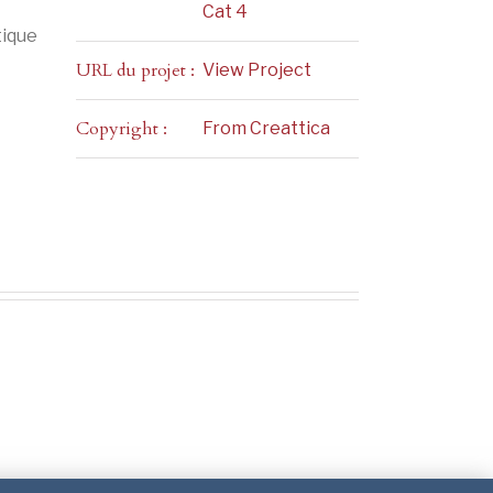
Cat 4
tique
URL du projet :
View Project
Copyright :
From Creattica