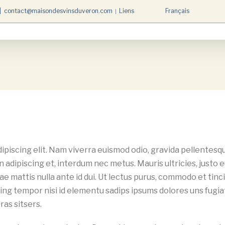
Liens
Français
|
contact@maisondesvinsduveron.com
ipiscing elit. Nam viverra euismod odio, gravida pellentesq
in adipiscing et, interdum nec metus. Mauris ultricies, justo 
itae mattis nulla ante id dui. Ut lectus purus, commodo et tinc
cing tempor nisi id elementu sadips ipsums dolores uns fugia
ras sitsers.