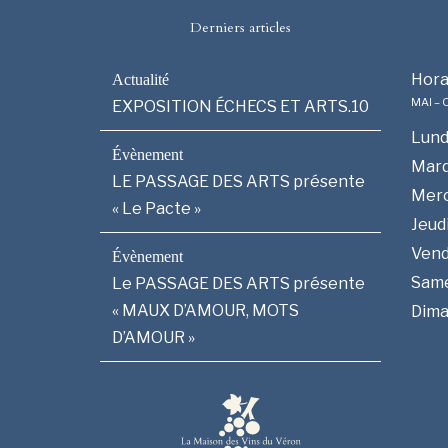
Derniers articles
Hora
MAI –
EXPOSITION ÉCHECS ET ARTS.10
Lund
Mard
LE PASSAGE DES ARTS présente
Merc
« Le Pacte »
Jeud
Vend
Sam
Le PASSAGE DES ARTS présente
« MAUX D’AMOUR, MOTS
Dim
D’AMOUR »