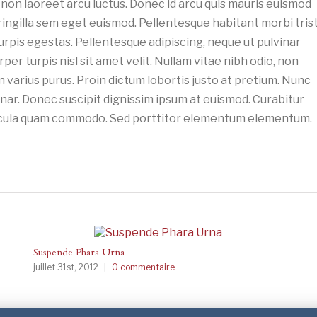
 non laoreet arcu luctus. Donec id arcu quis mauris euismod
ringilla sem eget euismod. Pellentesque habitant morbi tris
rpis egestas. Pellentesque adipiscing, neque ut pulvinar
per turpis nisl sit amet velit. Nullam vitae nibh odio, non
n varius purus. Proin dictum lobortis justo at pretium. Nunc
nar. Donec suscipit dignissim ipsum at euismod. Curabitur
hicula quam commodo. Sed porttitor elementum elementum.
Suspende Phara Urna
juillet 31st, 2012
|
0 commentaire