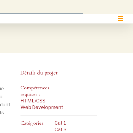
Détails du projet
Compétences
ue
requises :
eu
HTML/CSS
idunt
Web Development
ts
Catégories:
Cat 1
Cat 3