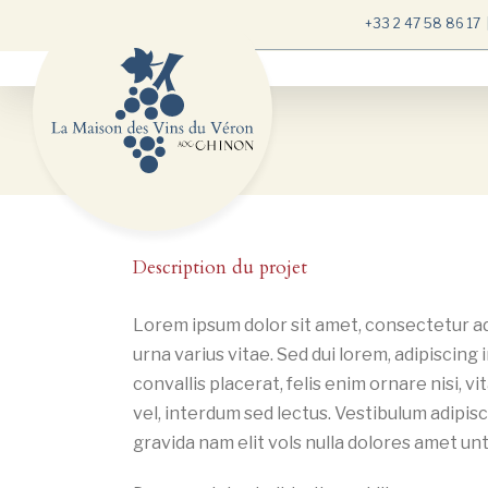
Passer
+33 2 47 58 86 17
au
contenu
Description du projet
Lorem ipsum dolor sit amet, consectetur ad
urna varius vitae. Sed dui lorem, adipiscing 
convallis placerat, felis enim ornare nisi, v
vel, interdum sed lectus. Vestibulum adipis
gravida nam elit vols nulla dolores amet unt