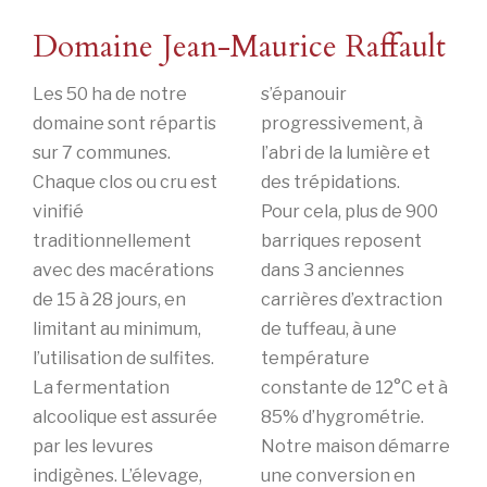
Domaine Jean-Maurice Raffault
Les 50 ha de notre
s’épanouir
domaine sont répartis
progressivement, à
sur 7 communes.
l’abri de la lumière et
Chaque clos ou cru est
des trépidations.
vinifié
Pour cela, plus de 900
traditionnellement
barriques reposent
avec des macérations
dans 3 anciennes
de 15 à 28 jours, en
carrières d’extraction
limitant au minimum,
de tuffeau, à une
l’utilisation de sulfites.
température
La fermentation
constante de 12°C et à
alcoolique est assurée
85% d’hygrométrie.
par les levures
Notre maison démarre
indigènes. L’élevage,
une conversion en