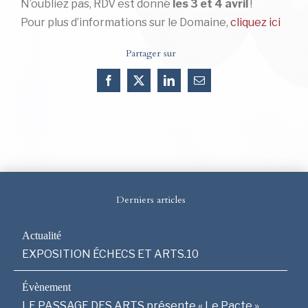
N’oubliez pas, RDV est donné
les 3 et 4 avril
!
Pour plus d’informations sur le Domaine,
cliquez ici
Partager sur
Facebook
X
LinkedIn
Email
Derniers articles
EXPOSITION ÉCHECS ET ARTS.10
LE PASSAGE DES ARTS présente « Le Pacte »