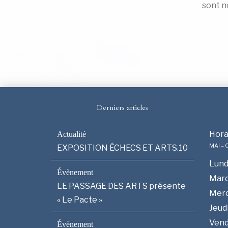
sont n
Derniers articles
Hora
MAI –
EXPOSITION ÉCHECS ET ARTS.10
Lund
Mard
LE PASSAGE DES ARTS présente
Merc
« Le Pacte »
Jeud
Vend