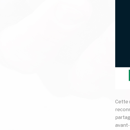
Cette 
reconn
partag
avant-