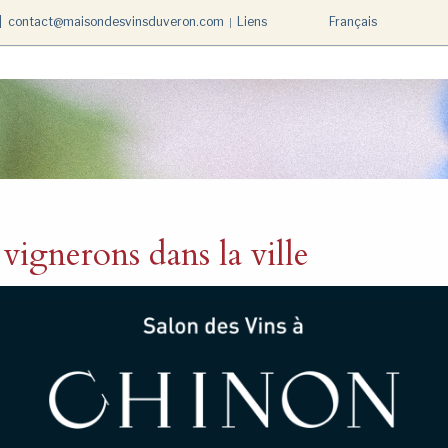
Liens
Français
|
contact@maisondesvinsduveron.com
 vignerons dans la ville
e
ie