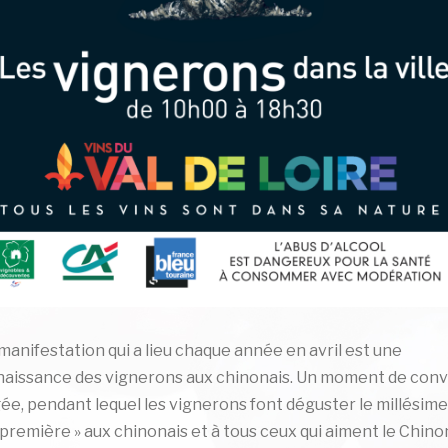
manifestation qui a lieu chaque année en avril est une
aissance des vignerons aux chinonais. Un moment de convi
ée, pendant lequel les vignerons font déguster le millésime
première » aux chinonais et à tous ceux qui aiment le Chinon.