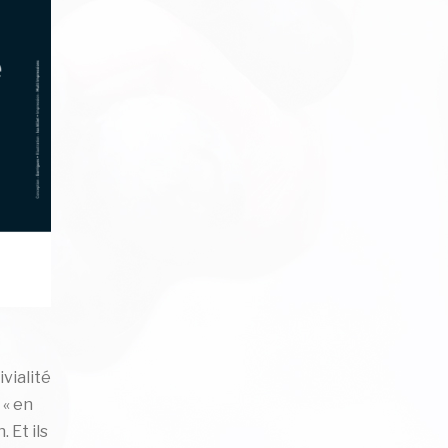
vialité
 « en
 Et ils