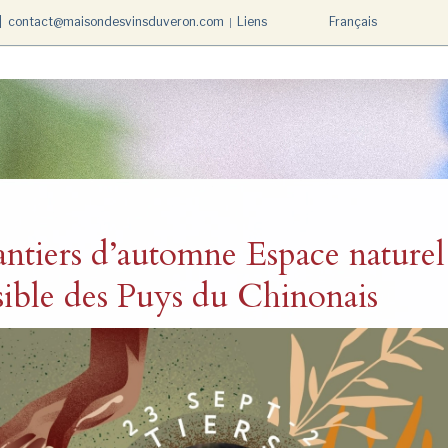
Liens
Français
|
contact@maisondesvinsduveron.com
ntiers d’automne Espace naturel
sible des Puys du Chinonais
e
ie