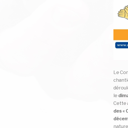
Le Con
chanti
déroul
le
dim
Cette 
des « 
décem
nature