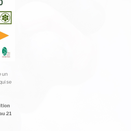
e un
qui se
ition
 au
21